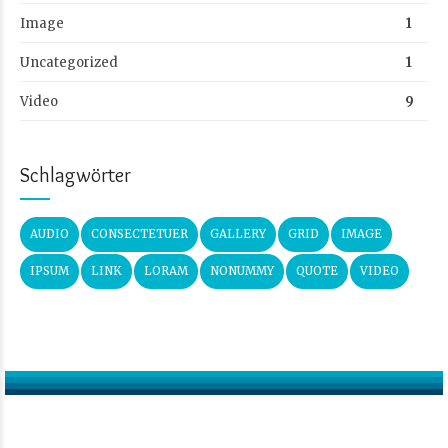
Image
1
Uncategorized
1
Video
9
Schlagwörter
AUDIO
CONSECTETUER
GALLERY
GRID
IMAGE
IPSUM
LINK
LORAM
NONUMMY
QUOTE
VIDEO