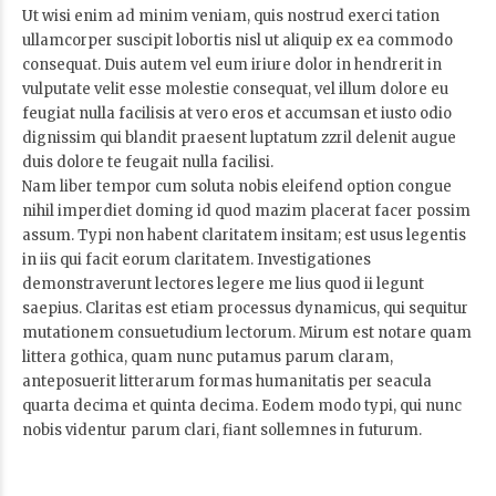
Ut wisi enim ad minim veniam, quis nostrud exerci tation
ullamcorper suscipit lobortis nisl ut aliquip ex ea commodo
consequat. Duis autem vel eum iriure dolor in hendrerit in
vulputate velit esse molestie consequat, vel illum dolore eu
feugiat nulla facilisis at vero eros et accumsan et iusto odio
dignissim qui blandit praesent luptatum zzril delenit augue
duis dolore te feugait nulla facilisi.
Nam liber tempor cum soluta nobis eleifend option congue
nihil imperdiet doming id quod mazim placerat facer possim
assum. Typi non habent claritatem insitam; est usus legentis
in iis qui facit eorum claritatem. Investigationes
demonstraverunt lectores legere me lius quod ii legunt
saepius. Claritas est etiam processus dynamicus, qui sequitur
mutationem consuetudium lectorum. Mirum est notare quam
littera gothica, quam nunc putamus parum claram,
anteposuerit litterarum formas humanitatis per seacula
quarta decima et quinta decima. Eodem modo typi, qui nunc
nobis videntur parum clari, fiant sollemnes in futurum.