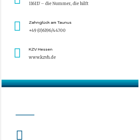
116117 – die Nummer, die hilft
Zahnglück am Taunus
+49 (0)6196/44700
KZV Hessen
www.kzvh.de
Moderne Zahnmedizin.
In Ihrer Zahnarztpraxis Schwalbach am Taunus
Notdienst
KZV-Hessen